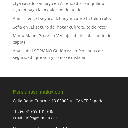
olga casado santiago
en
Arrendador o inquilino
¿Quién paga la instalación del toldo?
Andres
en
¿El seguro del hogar cubre tu toldo roto?
Sofia
en
¿El seguro del hogar cubre tu toldo roto?
Marta Mabel Perez
en
Ventajas de instalar un toldo
capota
Ana Isabel SORIANO Gutiérrez
en
Persianas de
seguridad: qué son y cómo se instalan
Persianasdimalux.com
Calle Bono Guarner 13 03005 ALICANTE España
Tlf: (+34) 965 131 936
Email: info@dimalux.es