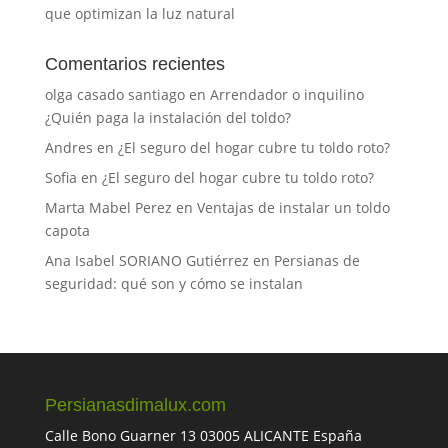
que optimizan la luz natural
Comentarios recientes
olga casado santiago
en
Arrendador o inquilino
¿Quién paga la instalación del toldo?
Andres
en
¿El seguro del hogar cubre tu toldo roto?
Sofia
en
¿El seguro del hogar cubre tu toldo roto?
Marta Mabel Perez
en
Ventajas de instalar un toldo
capota
Ana Isabel SORIANO Gutiérrez
en
Persianas de
seguridad: qué son y cómo se instalan
Persianasdimalux.com
Calle Bono Guarner 13 03005 ALICANTE España