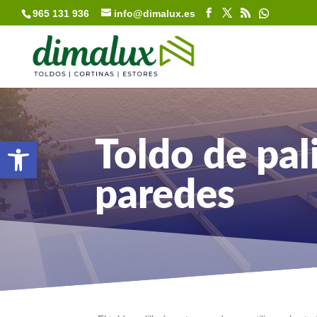
965 131 936
info@dimalux.es
Abrir barra de herramientas
Toldo de pali
paredes