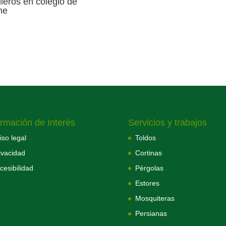
illeros en colegio de
he
ormación de Interés
Servicios y trabajos
iso legal
Toldos
ivacidad
Cortinas
cesibilidad
Pérgolas
Estores
Mosquiteras
Persianas