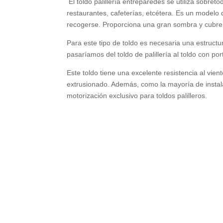
El toldo palillería entreparedes se utiliza sobretod
restaurantes, cafeterías, etcétera. Es un modelo
recogerse. Proporciona una gran sombra y cubr
Para este tipo de toldo es necesaria una estructur
pasaríamos del toldo de palillería al toldo con por
Este toldo tiene una excelente resistencia al vie
extrusionado. Además, como la mayoría de instala
motorización exclusivo para toldos palilleros.