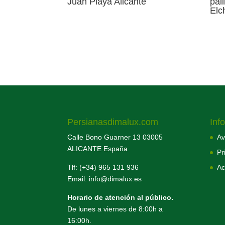
Juan Playa Alicante
pal
Elc
Persianasdimalux.com
Inf
Calle Bono Guarner 13 03005
Av
ALICANTE España
Pr
Tlf: (+34) 965 131 936
Ac
Email: info@dimalux.es
Horario de atención al público.
De lunes a viernes de 8:00h a
16:00h.