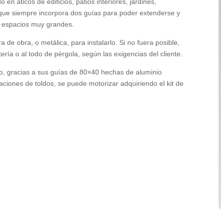
o en áticos de edificios, patios interiores, jardines,
 que siempre incorpora dos guías para poder extenderse y
e espacios muy grandes.
a de obra, o metálica, para instalarlo. Si no fuera posible,
tería o al todo de pérgola, según las exigencias del cliente.
nto, gracias a sus guías de 80×40 hechas de aluminio
ciones de toldos, se puede motorizar adquiriendo el kit de