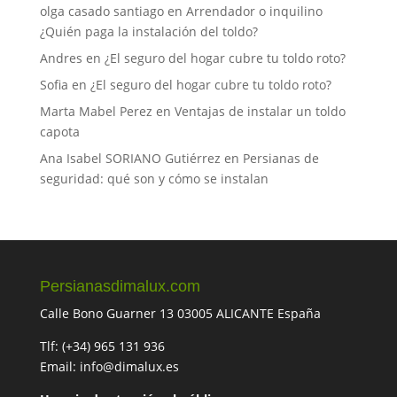
olga casado santiago
en
Arrendador o inquilino
¿Quién paga la instalación del toldo?
Andres
en
¿El seguro del hogar cubre tu toldo roto?
Sofia
en
¿El seguro del hogar cubre tu toldo roto?
Marta Mabel Perez
en
Ventajas de instalar un toldo
capota
Ana Isabel SORIANO Gutiérrez
en
Persianas de
seguridad: qué son y cómo se instalan
Persianasdimalux.com
Calle Bono Guarner 13 03005 ALICANTE España
Tlf: (+34) 965 131 936
Email: info@dimalux.es