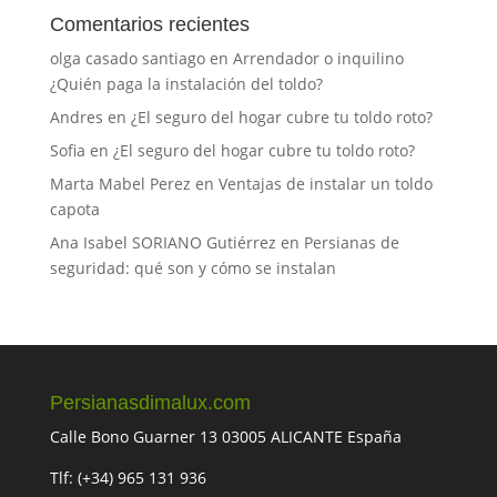
Comentarios recientes
olga casado santiago
en
Arrendador o inquilino
¿Quién paga la instalación del toldo?
Andres
en
¿El seguro del hogar cubre tu toldo roto?
Sofia
en
¿El seguro del hogar cubre tu toldo roto?
Marta Mabel Perez
en
Ventajas de instalar un toldo
capota
Ana Isabel SORIANO Gutiérrez
en
Persianas de
seguridad: qué son y cómo se instalan
Persianasdimalux.com
Calle Bono Guarner 13 03005 ALICANTE España
Tlf: (+34) 965 131 936