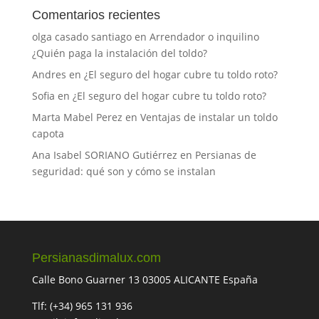
Comentarios recientes
olga casado santiago
en
Arrendador o inquilino
¿Quién paga la instalación del toldo?
Andres
en
¿El seguro del hogar cubre tu toldo roto?
Sofia
en
¿El seguro del hogar cubre tu toldo roto?
Marta Mabel Perez
en
Ventajas de instalar un toldo
capota
Ana Isabel SORIANO Gutiérrez
en
Persianas de
seguridad: qué son y cómo se instalan
Persianasdimalux.com
Calle Bono Guarner 13 03005 ALICANTE España
Tlf: (+34) 965 131 936