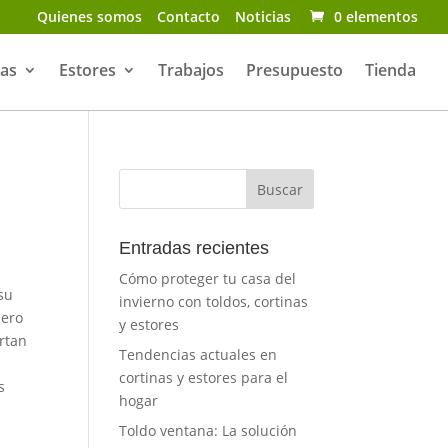
Quienes somos
Contacto
Noticias
0 elementos
nas
Estores
Trabajos
Presupuesto
Tienda
Entradas recientes
Cómo proteger tu casa del
su
invierno con toldos, cortinas
pero
y estores
rtan
Tendencias actuales en
cortinas y estores para el
s
hogar
Toldo ventana: La solución