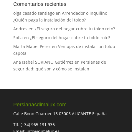
Comentarios recientes
olga casado santiago
en
Arrendador o inquilino
¿Quién paga la instalación del toldo?
Andres
en
¿El seguro del hogar cubre tu toldo roto?
Sofia
en
¿El seguro del hogar cubre tu toldo roto?
Marta Mabel Perez
en
Ventajas de instalar un toldo
capota
Ana Isabel SORIANO Gutiérrez
en
Persianas de
seguridad: qué son y cómo se instalan
Persianasdimalux.com
Calle Bono Guarner 13 03005 ALICANTE España
Tlf: (+34) 965 131 936
Email: info@dimalux.es