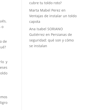
cubre tu toldo roto?
Marta Mabel Perez
en
Ventajas de instalar un toldo
ués,
capota
s o
Ana Isabel SORIANO
Gutiérrez
en
Persianas de
seguridad: qué son y cómo
do de
se instalan
qué?
rlo y
meses
toldo
vemos
ligro