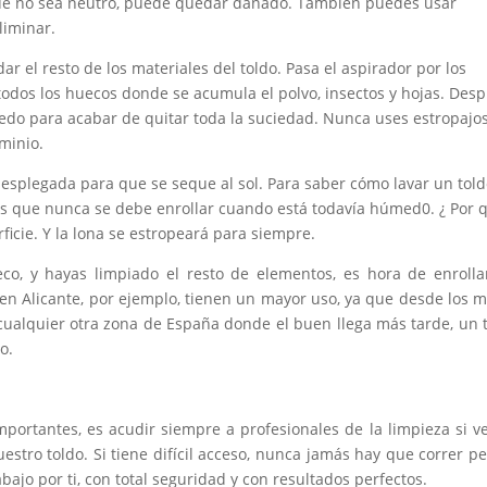
ue no sea neutro, puede quedar dañado. También puedes usar
liminar.
ar el resto de los materiales del toldo. Pasa el aspirador por los
todos los huecos donde se acumula el polvo, insectos y hojas. Desp
do para acabar de quitar toda la suciedad. Nunca uses estropajo
minio.
esplegada para que se seque al sol. Para saber cómo lavar un tol
es que nunca se debe enrollar cuando está todavía húmed0. ¿ Por 
cie. Y la lona se estropeará para siempre.
o, y hayas limpiado el resto de elementos, es hora de enrolla
 en Alicante, por ejemplo, tienen un mayor uso, ya que desde los 
 cualquier otra zona de España donde el buen llega más tarde, un 
o.
portantes, es acudir siempre a profesionales de la limpieza si 
stro toldo. Si tiene difícil acceso, nunca jamás hay que correr pe
abajo por ti, con total seguridad y con resultados perfectos.