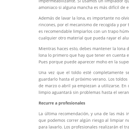
impermeabilizante. Si usamos un limpiador q
amoniaco si alguna mancha es más difícil de e
Además de lavar la lona, es importante no olvid
rincones, por el mecanismo de recogida y por 
es recomendable limpiarlos con un trapo húme
cualquier otro material que pueda rayar el alu
Mientras haces esto, debes mantener la lona d
lona lo primero que hay que tener en cuenta 
Pues porque puede aparecer moho en la superfi
Una vez que el toldo esté completamente sec
guardarlo hasta el próximo verano. Los toldos
de marzo o abril ya empiezan a utilizarse. En
limpio aguantará sin problemas hasta el veran
Recurre a profesionales
La última recomendación, y una de las más im
que podemos correr algún riesgo al limpiar nue
para lavarlo. Los profesionales realizarán el tr