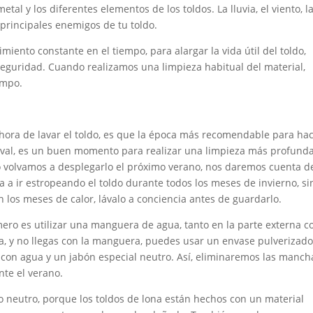
etal y los diferentes elementos de los toldos. La lluvia, el viento, l
 principales enemigos de tu toldo.
ento constante en el tiempo, para alargar la vida útil del toldo,
seguridad. Cuando realizamos una limpieza habitual del material,
empo.
hora de lavar el toldo, es que la época más recomendable para hac
stival, es un buen momento para realizar una limpieza más profunda
o volvamos a desplegarlo el próximo verano, nos daremos cuenta de
a ir estropeando el toldo durante todos los meses de invierno, si
los meses de calor, lávalo a conciencia antes de guardarlo.
imero es utilizar una manguera de agua, tanto en la parte externa 
ura, y no llegas con la manguera, puedes usar un envase pulverizador
lo con agua y un jabón especial neutro. Así, eliminaremos las manch
nte el verano.
o neutro, porque los toldos de lona están hechos con un material