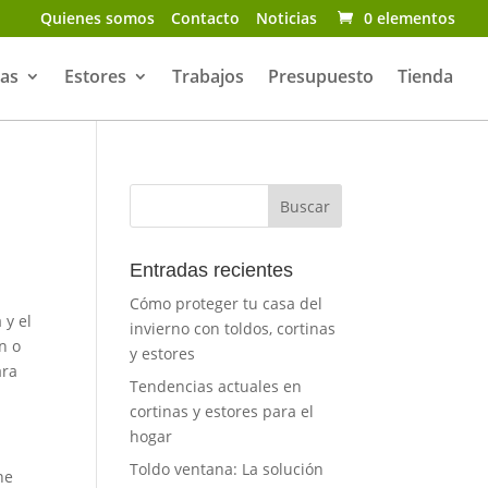
Quienes somos
Contacto
Noticias
0 elementos
nas
Estores
Trabajos
Presupuesto
Tienda
Entradas recientes
Cómo proteger tu casa del
 y el
invierno con toldos, cortinas
n o
y estores
ara
Tendencias actuales en
cortinas y estores para el
hogar
Toldo ventana: La solución
ne