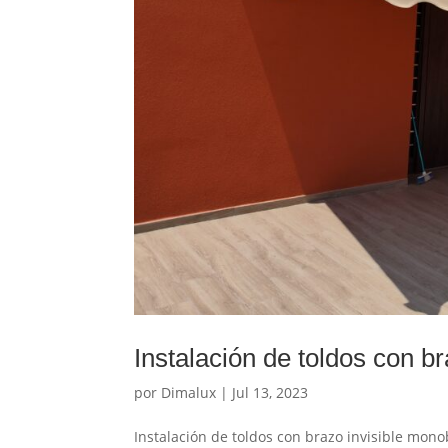
Instalación de toldos con b
por
Dimalux
|
Jul 13, 2023
Instalación de toldos con brazo invisible mono