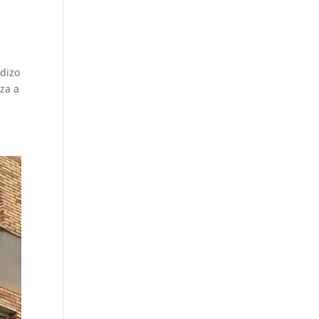
edizo
iza a