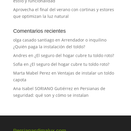
estilo y funcionalidad
Aprovecha el final del verano con cortinas y estores
que optimizan la luz natural
Comentarios recientes
olga casado santiago
en
Arrendador o inquilino
¿Quién paga la instalación del toldo?
Andres
en
¿El seguro del hogar cubre tu toldo roto?
Sofia
en
¿El seguro del hogar cubre tu toldo roto?
Marta Mabel Perez
en
Ventajas de instalar un toldo
capota
Ana Isabel SORIANO Gutiérrez
en
Persianas de
seguridad: qué son y cómo se instalan
Persianasdimalux.com