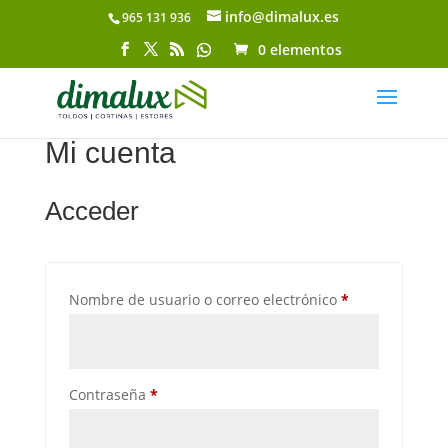
info@dimalux.es
965 131 936
Abrir barra de herramientas
0 elementos
Mi cuenta
Acceder
Obligatorio
Nombre de usuario o correo electrónico
*
Obligatorio
Contraseña
*